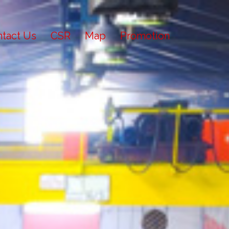
tact Us
CSR
Map
Promotion