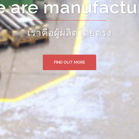
ct from manufac
สินค้าจากแหล่งผลิตโดยตรง
FIND OUT MORE