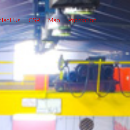
tact Us
CSR
Map
Promotion