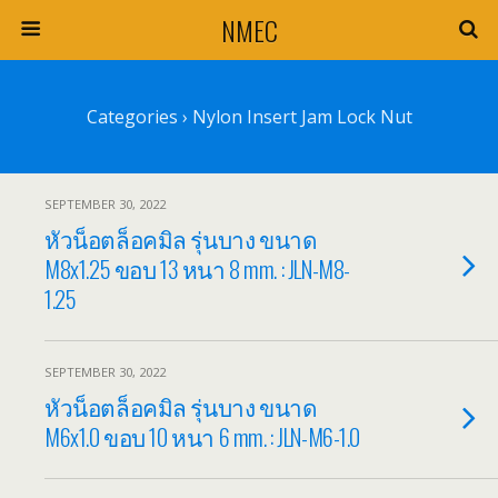
NMEC
Categories ›
Nylon Insert Jam Lock Nut
SEPTEMBER 30, 2022
หัวน็อตล็อคมิล รุ่นบาง ขนาด
M8x1.25 ขอบ 13 หนา 8 mm. : JLN-M8-
1.25
SEPTEMBER 30, 2022
หัวน็อตล็อคมิล รุ่นบาง ขนาด
M6x1.0 ขอบ 10 หนา 6 mm. : JLN-M6-1.0