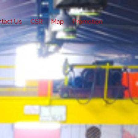
tact Us
CSR
Map
Promotion