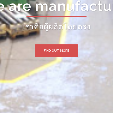
ct from manufac
สินค้าจากแหล่งผลิตโดยตรง
FIND OUT MORE