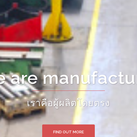
ct from manufac
สินค้าจากแหล่งผลิตโดยตรง
FIND OUT MORE