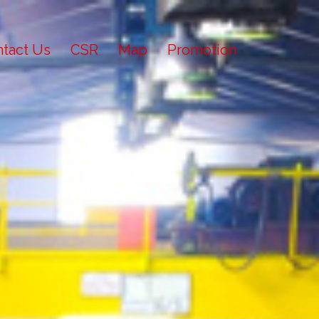
tact Us
CSR
Map
Promotion