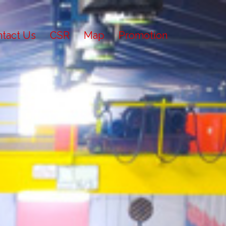
tact Us
CSR
Map
Promotion