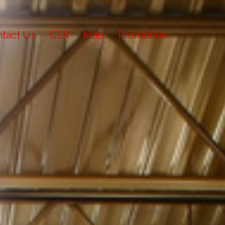
tact Us
CSR
Map
Promotion