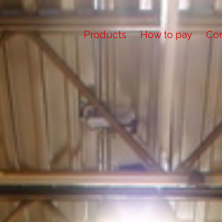
Products
How to pay
Con