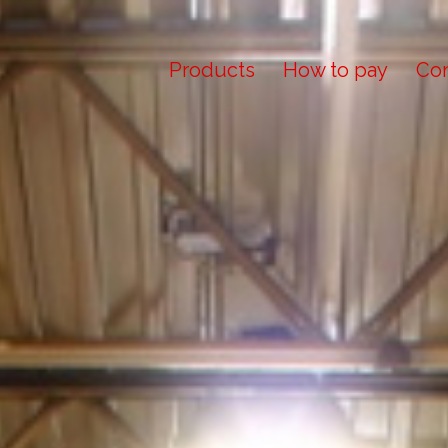
Products
How to pay
Con