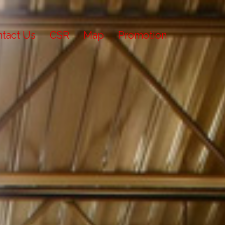
tact Us
CSR
Map
Promotion