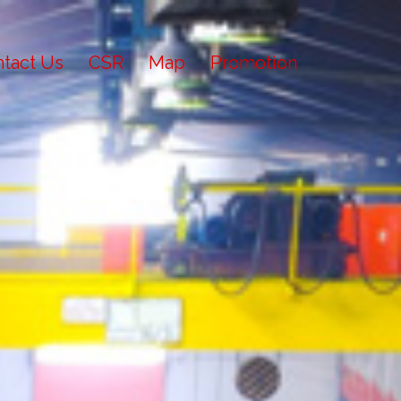
tact Us
CSR
Map
Promotion