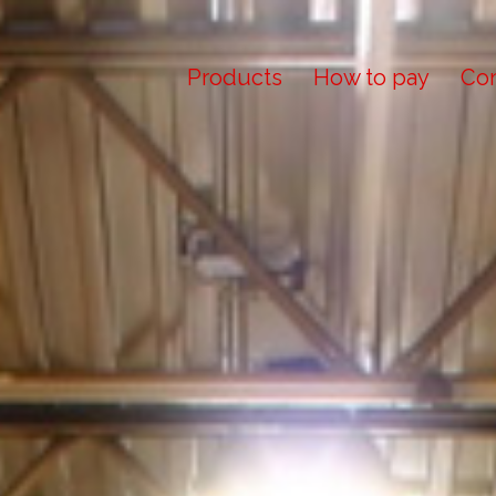
Products
How to pay
Con