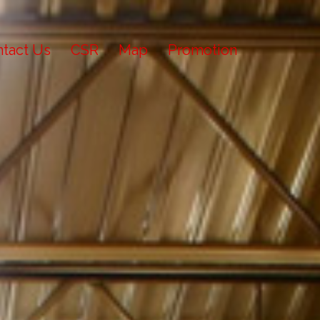
tact Us
CSR
Map
Promotion