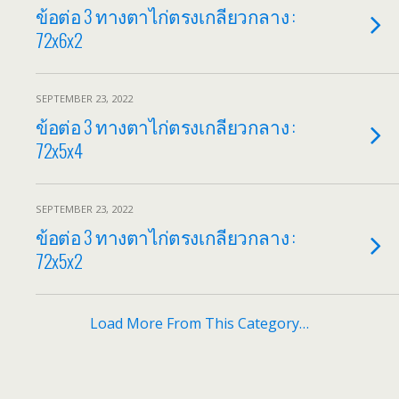
ข้อต่อ 3 ทางตาไก่ตรงเกลียวกลาง :
72x6x2
SEPTEMBER 23, 2022
ข้อต่อ 3 ทางตาไก่ตรงเกลียวกลาง :
72x5x4
SEPTEMBER 23, 2022
ข้อต่อ 3 ทางตาไก่ตรงเกลียวกลาง :
72x5x2
Load More From This Category…