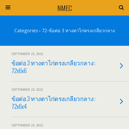
NMEC
Categories ›
72-ข้อต่อ 3 ทางตาไก่ตรงเกลียวกลาง
SEPTEMBER 23, 2022
ข้อต่อ 3 ทางตาไก่ตรงเกลียวกลาง :
72x6x6
SEPTEMBER 23, 2022
ข้อต่อ 3 ทางตาไก่ตรงเกลียวกลาง :
72x6x4
SEPTEMBER 23, 2022