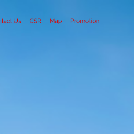
tact Us
CSR
Map
Promotion