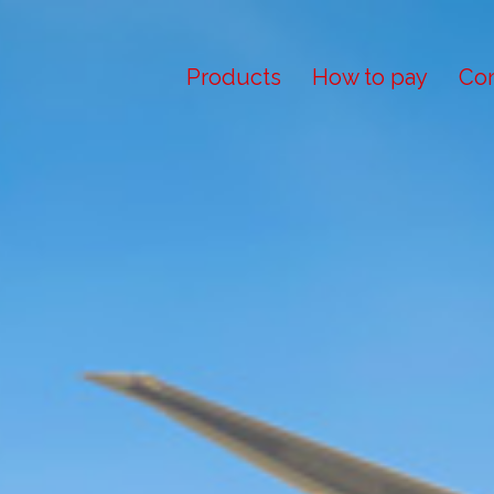
Products
How to pay
Con