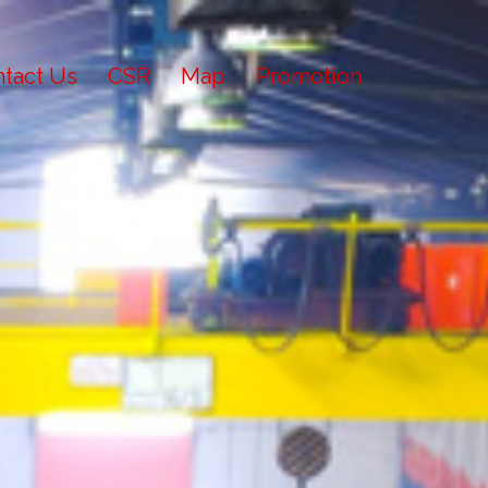
tact Us
CSR
Map
Promotion