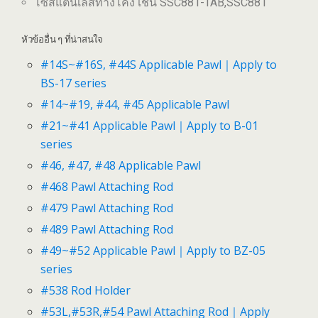
โซ่สแตนเลสทางโค้ง เช่น SSC881-TAB,SSC881
หัวข้ออื่น ๆ ที่น่าสนใจ
#14S~#16S, #44S Applicable Pawl｜Apply to
BS-17 series
#14~#19, #44, #45 Applicable Pawl
#21~#41 Applicable Pawl｜Apply to B-01
series
#46, #47, #48 Applicable Pawl
#468 Pawl Attaching Rod
#479 Pawl Attaching Rod
#489 Pawl Attaching Rod
#49~#52 Applicable Pawl｜Apply to BZ-05
series
#538 Rod Holder
#53L,#53R,#54 Pawl Attaching Rod｜Apply