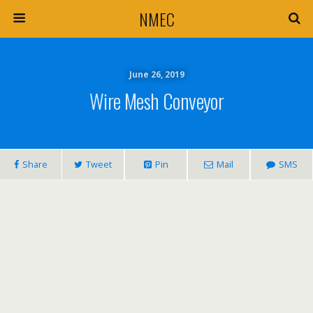
NMEC
June 26, 2019
Wire Mesh Conveyor
Share
Tweet
Pin
Mail
SMS