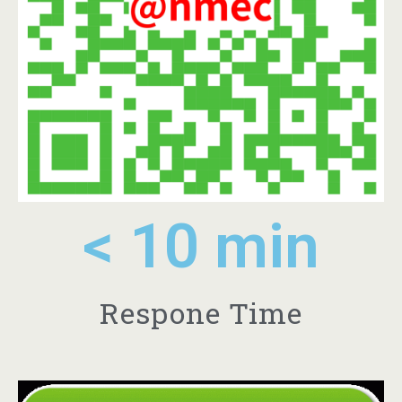
< 
10
 min
Respone Time